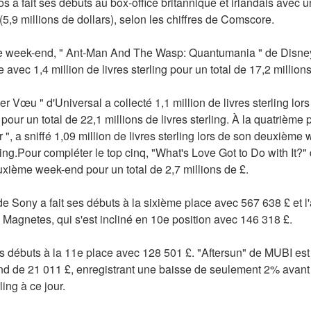
os a fait ses débuts au box-office britannique et irlandais avec 
g (5,9 millions de dollars), selon les chiffres de Comscore.
me week-end, " Ant-Man And The Wasp: Quantumania " de Disney
avec 1,4 million de livres sterling pour un total de 17,2 millions 
er Vœu " d'Universal a collecté 1,1 million de livres sterling l
our un total de 22,1 millions de livres sterling. À la quatrième pl
", a sniffé 1,09 million de livres sterling lors de son deuxième 
rling.Pour compléter le top cinq, "What's Love Got to Do with It?"
xième week-end pour un total de 2,7 millions de £.
 Sony a fait ses débuts à la sixième place avec 567 638 £ et l
 Magnetes, qui s'est incliné en 10e position avec 146 318 £.
s débuts à la 11e place avec 128 501 £. "Aftersun" de MUBI est t
nd de 21 011 £, enregistrant une baisse de seulement 2% avant l
ling à ce jour.