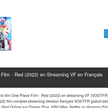
ilm - Red (2022) en Streaming VF en Français 
le film One Piece Film - Red (2022) en streaming VF (VOSTFR) g
22) film complet streaming Version français VOSTFR gratuit str
- Red Online sur Disney Plus, HBO Max, Netflix ou Amazon Prim