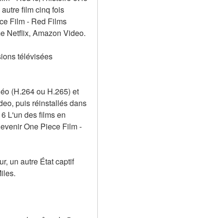
tre film cinq fois 
ce Film - Red Films 
e Netflix, Amazon Video.
ions télévisées 
déo (H.264 ou H.265) et 
o, puis réinstallés dans 
 L'un des films en 
evenir One Piece Film - 
 un autre État captif 
iles.