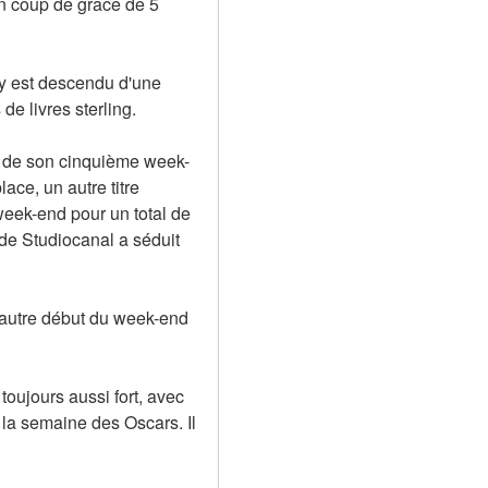
un coup de grâce de 5 
 est descendu d'une 
de livres sterling.
ors de son cinquième week-
ace, un autre titre 
week-end pour un total de 
 de Studiocanal a séduit 
'autre début du week-end 
oujours aussi fort, avec 
a semaine des Oscars. Il 