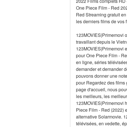
2022 Films complets HD gr
One Piece Film - Red 202
Red Streaming gratuit en 
les derniers films de vos
123MOVIES|Primemovi ou 
travaillant depuis le Viet
123MOVIES|Primemovi est 
pour One Piece Film - Red 
en ligne, séries télévisé
demander et demander de t
pouvons donner une note à
pour Regardez des films g
page d'accueil, nous pouv
les meilleurs, les meille
123MOVIES|Primemovi hor
Piece Film - Red (2022) 
alternative Solarmovie. 
télévisées, en vedette, 