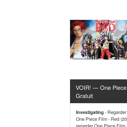
VOIR! — One Piece F
Gratuit
Investigating
-
Regarder 
One Piece Film - Red (20
regarder One Piece Film 