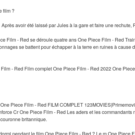
 film ?
Après avoir été laissé par Jules à la gare et faire une rechute, 
ece Film - Red se déroule quatre ans One Piece Film - Red Train
onnages se battent pour échapper à la terre en ruines à cause d
Film - Red Film complet One Piece Film - Red 2022 One Piece F
One Piece Film - Red FILM COMPLET 123MOVIES|Primemov
ce Cr One Piece Film - Red Les aders et les commandants 
a couronne britannique.
rmi pendant le film One Piece Film - Red ? Le m One Piece Film -