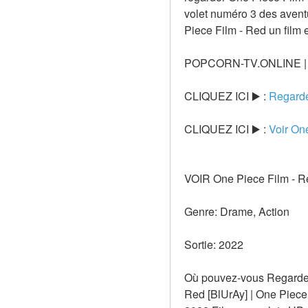
volet numéro 3 des avent
Piece Film - Red un film 
POPCORN-TV.ONLINE | Vo
CLIQUEZ ICI ▶️ : 
Regarde
CLIQUEZ ICI ▶️ : 
Voir On
VOIR One Piece Film - R
Genre: Drame, Action
Sortie: 2022
Où pouvez-vous Regardez 
Red [BlUrAy] | One Piece