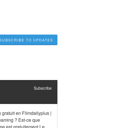
SUBSCRIBE TO UPDATES
Subscribe
ratuit en Filmdailyplus | 
eaming ? Est-ce que 
e est gratuitement Le 