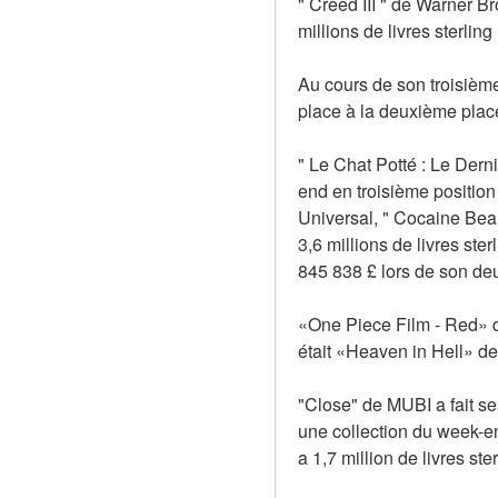
" Creed III " de Warner Br
millions de livres sterlin
Au cours de son troisiè
place à la deuxième place 
" Le Chat Potté : Le Derni
end en troisième position p
Universal, " Cocaine Bear 
3,6 millions de livres ste
845 838 £ lors de son deu
«One Piece Film - Red» de
était «Heaven in Hell» de
"Close" de MUBI a fait se
une collection du week-e
a 1,7 million de livres ster