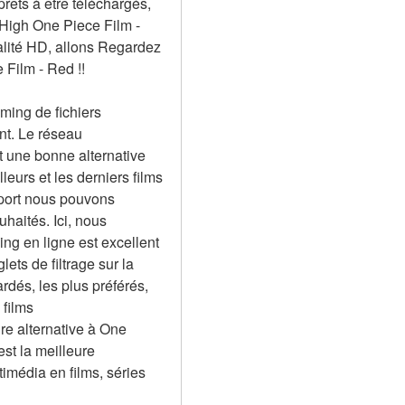
êts à être téléchargés, 
High One Piece Film - 
lité HD, allons Regardez 
 Film - Red !!
ng de fichiers 
nt. Le réseau 
une bonne alternative 
eurs et les derniers films 
port nous pouvons 
aités. Ici, nous 
g en ligne est excellent 
s de filtrage sur la 
dés, les plus préférés, 
films 
 alternative à One 
t la meilleure 
média en films, séries 